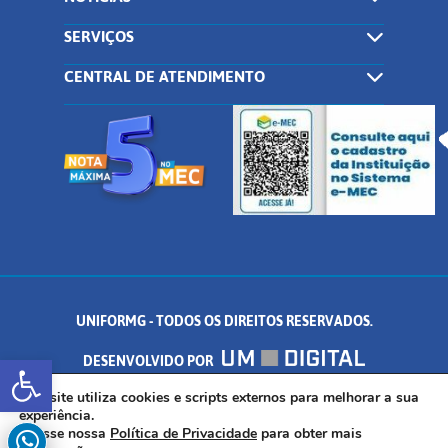
SERVIÇOS
CENTRAL DE ATENDIMENTO
UNIFORMG - TODOS OS DIREITOS RESERVADOS.
Abrir a barra de ferramentas
DESENVOLVIDO POR
AV. DR. ARNALDO DE SENNA, 328 - PALMEIRAS, FORMIGA/MG - CEP:
Este site utiliza cookies e scripts externos para melhorar a sua
experiência.
Acesse nossa
Política de Privacidade
para obter mais
35.574.530