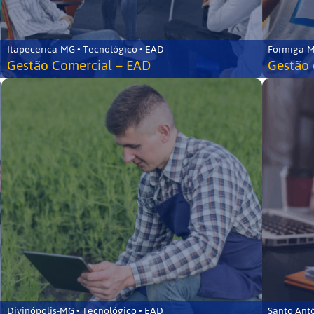
Itapecerica-MG • Tecnológico • EAD
Formiga-M
Gestão Comercial – EAD
Gestão 
Divinópolis-MG • Tecnológico • EAD
Santo Ant