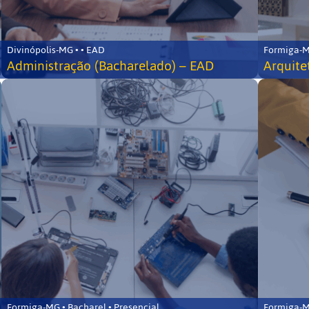
Divinópolis-MG • • EAD
Formiga-MG
Administração (Bacharelado) – EAD
Arquite
Formiga-MG • Bacharel • Presencial
Formiga-MG