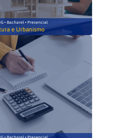
 • Bacharel • Presencial
tura e Urbanismo
 • Bacharel • Presencial