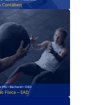
s Contábeis
s-MG • Bacharel • EAD
o Física – EAD