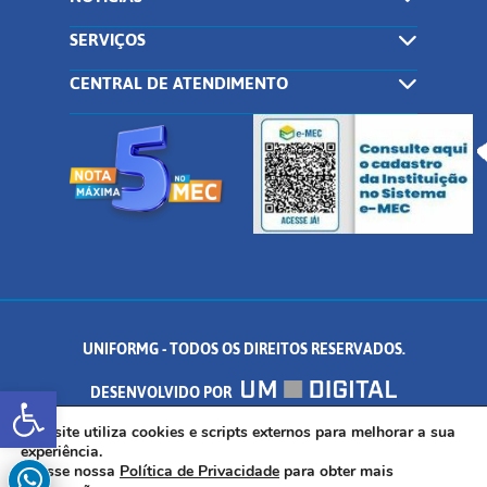
SERVIÇOS
CENTRAL DE ATENDIMENTO
UNIFORMG - TODOS OS DIREITOS RESERVADOS.
Abrir a barra de ferramentas
DESENVOLVIDO POR
AV. DR. ARNALDO DE SENNA, 328 - PALMEIRAS, FORMIGA/MG - CEP:
Este site utiliza cookies e scripts externos para melhorar a sua
experiência.
Acesse nossa
Política de Privacidade
para obter mais
35.574.530