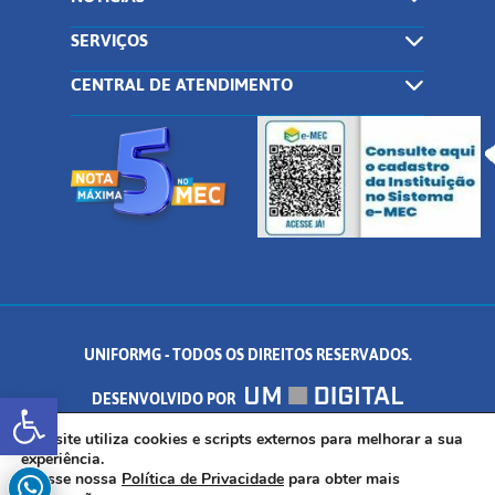
SERVIÇOS
CENTRAL DE ATENDIMENTO
UNIFORMG - TODOS OS DIREITOS RESERVADOS.
Abrir a barra de ferramentas
DESENVOLVIDO POR
AV. DR. ARNALDO DE SENNA, 328 - PALMEIRAS, FORMIGA/MG - CEP:
Este site utiliza cookies e scripts externos para melhorar a sua
experiência.
Acesse nossa
Política de Privacidade
para obter mais
35.574.530