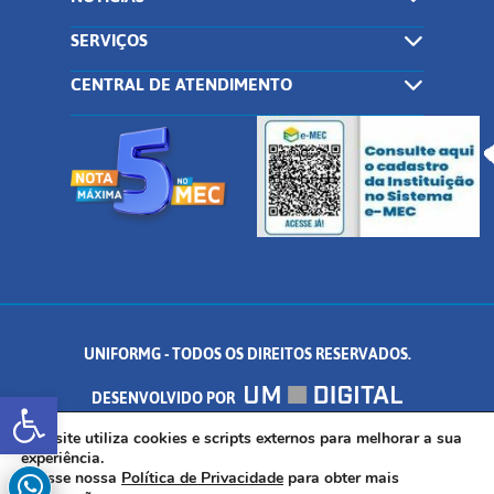
SERVIÇOS
CENTRAL DE ATENDIMENTO
UNIFORMG - TODOS OS DIREITOS RESERVADOS.
Abrir a barra de ferramentas
DESENVOLVIDO POR
AV. DR. ARNALDO DE SENNA, 328 - PALMEIRAS, FORMIGA/MG - CEP:
Este site utiliza cookies e scripts externos para melhorar a sua
experiência.
Acesse nossa
Política de Privacidade
para obter mais
35.574.530