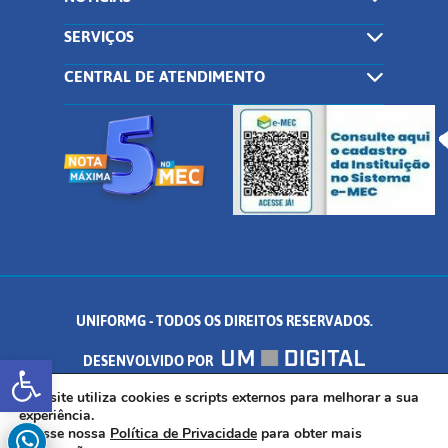
SERVIÇOS
CENTRAL DE ATENDIMENTO
UNIFORMG - TODOS OS DIREITOS RESERVADOS.
Abrir a barra de ferramentas
DESENVOLVIDO POR
AV. DR. ARNALDO DE SENNA, 328 - PALMEIRAS, FORMIGA/MG - CEP:
Este site utiliza cookies e scripts externos para melhorar a sua
experiência.
Acesse nossa
Política de Privacidade
para obter mais
35.574.530