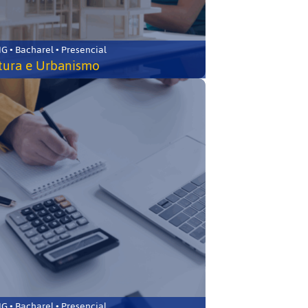
 • Bacharel • Presencial
tura e Urbanismo
 • Bacharel • Presencial