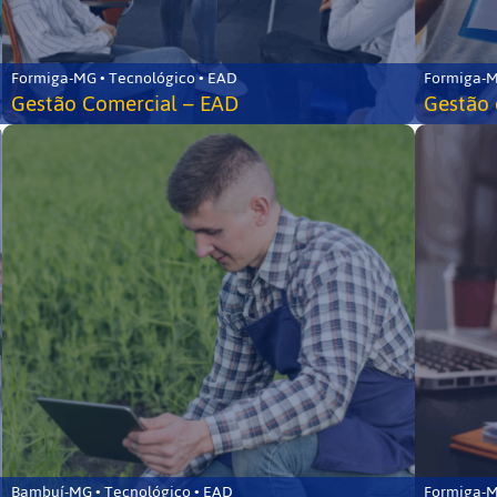
Formiga-MG • Tecnológico • EAD
Formiga-M
Gestão Comercial – EAD
Gestão 
Bambuí-MG • Tecnológico • EAD
Formiga-M