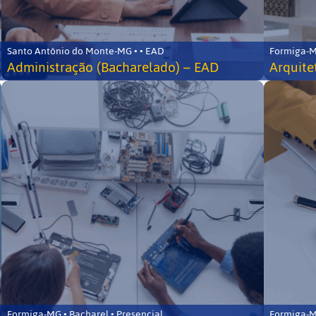
Santo Antônio do Monte-MG • • EAD
Formiga-MG
Administração (Bacharelado) – EAD
Arquite
Formiga-MG • Bacharel • Presencial
Formiga-MG