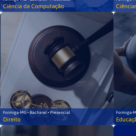
Ciência da Computação
Ciência
Formiga-MG • Bacharel • Presencial
Formiga-M
Direito
Educaçã