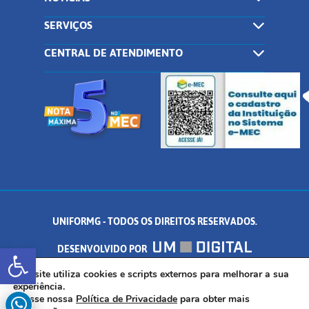
SERVIÇOS
CENTRAL DE ATENDIMENTO
UNIFORMG - TODOS OS DIREITOS RESERVADOS.
Abrir a barra de ferramentas
DESENVOLVIDO POR
AV. DR. ARNALDO DE SENNA, 328 - PALMEIRAS, FORMIGA/MG - CEP:
Este site utiliza cookies e scripts externos para melhorar a sua
experiência.
Acesse nossa
Política de Privacidade
para obter mais
35.574.530