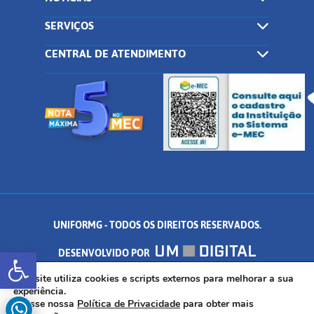
SERVIÇOS
CENTRAL DE ATENDIMENTO
UNIFORMG - TODOS OS DIREITOS RESERVADOS.
Abrir a barra de ferramentas
DESENVOLVIDO POR
AV. DR. ARNALDO DE SENNA, 328 - PALMEIRAS, FORMIGA/MG - CEP:
Este site utiliza cookies e scripts externos para melhorar a sua
experiência.
Acesse nossa
Política de Privacidade
para obter mais
35.574.530