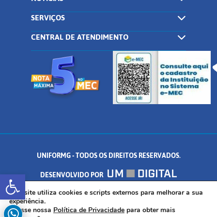
SERVIÇOS
CENTRAL DE ATENDIMENTO
UNIFORMG - TODOS OS DIREITOS RESERVADOS.
Abrir a barra de ferramentas
DESENVOLVIDO POR
AV. DR. ARNALDO DE SENNA, 328 - PALMEIRAS, FORMIGA/MG - CEP:
Este site utiliza cookies e scripts externos para melhorar a sua
experiência.
Acesse nossa
Política de Privacidade
para obter mais
35.574.530