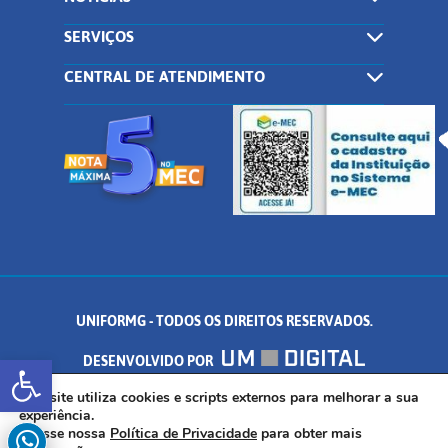
SERVIÇOS
CENTRAL DE ATENDIMENTO
UNIFORMG - TODOS OS DIREITOS RESERVADOS.
Abrir a barra de ferramentas
DESENVOLVIDO POR
AV. DR. ARNALDO DE SENNA, 328 - PALMEIRAS, FORMIGA/MG - CEP:
Este site utiliza cookies e scripts externos para melhorar a sua
experiência.
Acesse nossa
Política de Privacidade
para obter mais
35.574.530