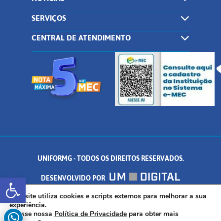
SERVIÇOS
CENTRAL DE ATENDIMENTO
UNIFORMG - TODOS OS DIREITOS RESERVADOS.
Abrir a barra de ferramentas
DESENVOLVIDO POR
AV. DR. ARNALDO DE SENNA, 328 - PALMEIRAS, FORMIGA/MG - CEP:
Este site utiliza cookies e scripts externos para melhorar a sua
experiência.
Acesse nossa
Política de Privacidade
para obter mais
35.574.530