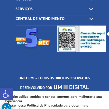
SERVIÇOS
CENTRAL DE ATENDIMENTO
UNIFORMG - TODOS OS DIREITOS RESERVADOS.
Abrir a barra de ferramentas
DESENVOLVIDO POR
AV. DR. ARNALDO DE SENNA, 328 - PALMEIRAS, FORMIGA/MG - CEP:
Este site utiliza cookies e scripts externos para melhorar a sua
experiência.
Acesse nossa
Política de Privacidade
para obter mais
35.574.530