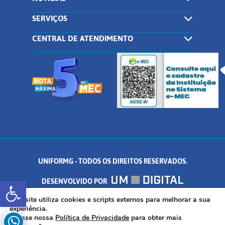
SERVIÇOS
CENTRAL DE ATENDIMENTO
UNIFORMG - TODOS OS DIREITOS RESERVADOS.
Abrir a barra de ferramentas
DESENVOLVIDO POR
AV. DR. ARNALDO DE SENNA, 328 - PALMEIRAS, FORMIGA/MG - CEP:
Este site utiliza cookies e scripts externos para melhorar a sua
experiência.
Acesse nossa
Política de Privacidade
para obter mais
35.574.530