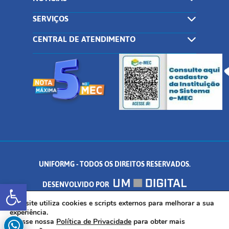
SERVIÇOS
CENTRAL DE ATENDIMENTO
UNIFORMG - TODOS OS DIREITOS RESERVADOS.
Abrir a barra de ferramentas
DESENVOLVIDO POR
AV. DR. ARNALDO DE SENNA, 328 - PALMEIRAS, FORMIGA/MG - CEP:
Este site utiliza cookies e scripts externos para melhorar a sua
experiência.
Acesse nossa
Política de Privacidade
para obter mais
35.574.530