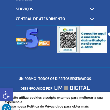
SERVIÇOS
CENTRAL DE ATENDIMENTO
UNIFORMG - TODOS OS DIREITOS RESERVADOS.
Abrir a barra de ferramentas
DESENVOLVIDO POR
AV. DR. ARNALDO DE SENNA, 328 - PALMEIRAS, FORMIGA/MG - CEP:
Este site utiliza cookies e scripts externos para melhorar a sua
experiência.
Acesse nossa
Política de Privacidade
para obter mais
35.574.530