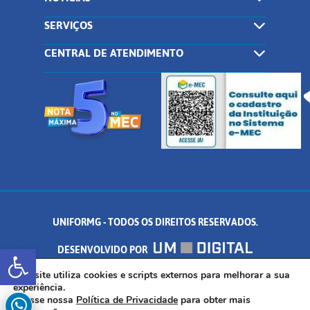
SERVIÇOS
CENTRAL DE ATENDIMENTO
UNIFORMG - TODOS OS DIREITOS RESERVADOS.
Abrir a barra de ferramentas
DESENVOLVIDO POR
AV. DR. ARNALDO DE SENNA, 328 - PALMEIRAS, FORMIGA/MG - CEP:
Este site utiliza cookies e scripts externos para melhorar a sua
experiência.
Acesse nossa
Política de Privacidade
para obter mais
35.574.530