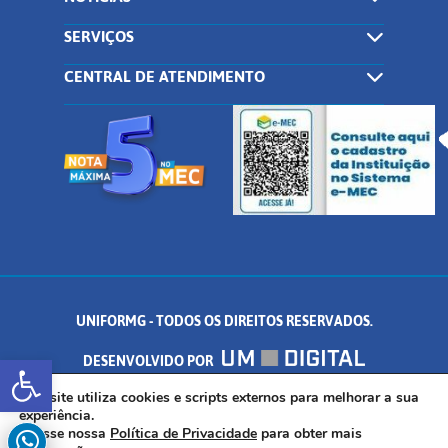
SERVIÇOS
CENTRAL DE ATENDIMENTO
UNIFORMG - TODOS OS DIREITOS RESERVADOS.
Abrir a barra de ferramentas
DESENVOLVIDO POR
AV. DR. ARNALDO DE SENNA, 328 - PALMEIRAS, FORMIGA/MG - CEP:
Este site utiliza cookies e scripts externos para melhorar a sua
experiência.
Acesse nossa
Política de Privacidade
para obter mais
35.574.530