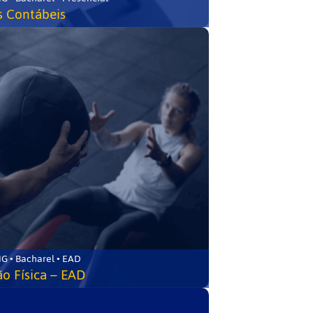
s Contábeis
G • Bacharel • EAD
o Física – EAD