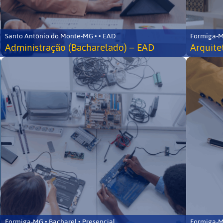
Santo Antônio do Monte-MG • • EAD
Formiga-MG
Administração (Bacharelado) – EAD
Arquite
Formiga-MG • Bacharel • Presencial
Formiga-MG