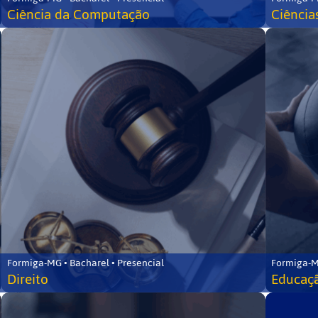
Ciência da Computação
Ciência
Formiga-MG • Bacharel • Presencial
Formiga-M
Direito
Educaçã