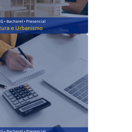
 • Bacharel • Presencial
tura e Urbanismo
 • Bacharel • Presencial