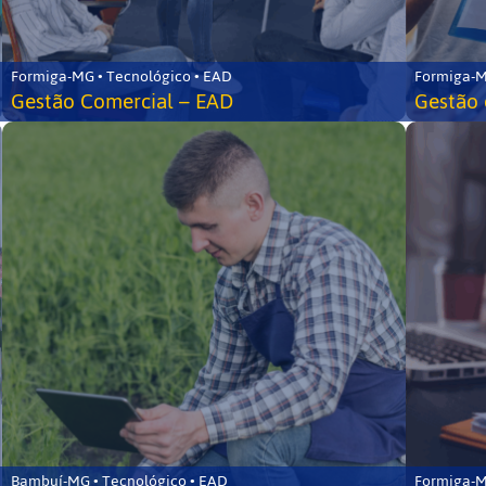
Formiga-MG • Tecnológico • EAD
Formiga-M
Gestão Comercial – EAD
Gestão 
Bambuí-MG • Tecnológico • EAD
Formiga-M