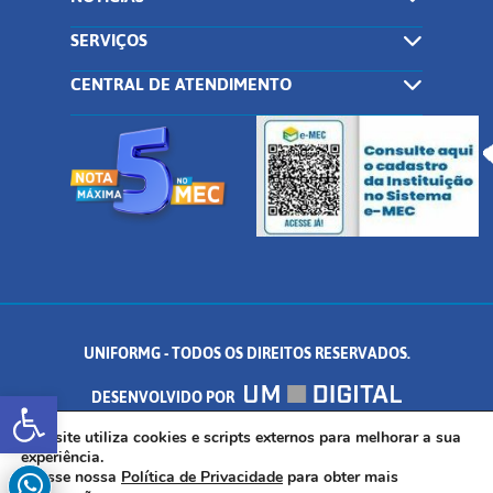
SERVIÇOS
CENTRAL DE ATENDIMENTO
UNIFORMG - TODOS OS DIREITOS RESERVADOS.
Abrir a barra de ferramentas
DESENVOLVIDO POR
AV. DR. ARNALDO DE SENNA, 328 - PALMEIRAS, FORMIGA/MG - CEP:
Este site utiliza cookies e scripts externos para melhorar a sua
experiência.
Acesse nossa
Política de Privacidade
para obter mais
35.574.530