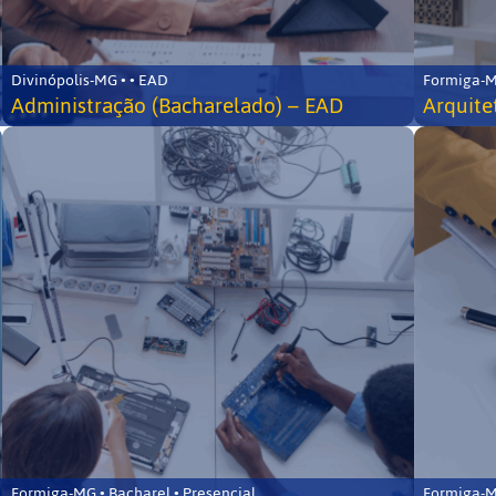
Divinópolis-MG • • EAD
Formiga-MG
Administração (Bacharelado) – EAD
Arquite
Formiga-MG • Bacharel • Presencial
Formiga-MG