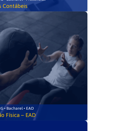
s Contábeis
G • Bacharel • EAD
o Física – EAD