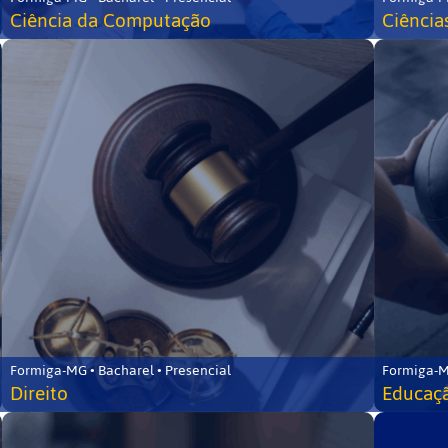
Ciência da Computação
Ciência
Formiga-MG • Bacharel • Presencial
Formiga-M
Direito
Educaçã