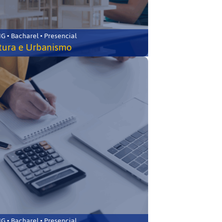
 • Bacharel • Presencial
tura e Urbanismo
 • Bacharel • Presencial