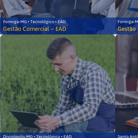
Formiga-MG • Tecnológico • EAD
Formiga-M
Gestão Comercial – EAD
Gestão 
Divinópolis-MG • Tecnológico • EAD
Santo Ant