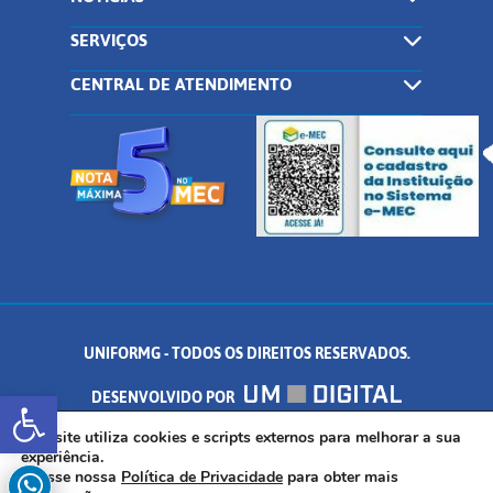
SERVIÇOS
CENTRAL DE ATENDIMENTO
UNIFORMG - TODOS OS DIREITOS RESERVADOS.
Abrir a barra de ferramentas
DESENVOLVIDO POR
AV. DR. ARNALDO DE SENNA, 328 - PALMEIRAS, FORMIGA/MG - CEP:
Este site utiliza cookies e scripts externos para melhorar a sua
experiência.
Acesse nossa
Política de Privacidade
para obter mais
35.574.530