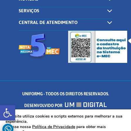
SERVIÇOS
CENTRAL DE ATENDIMENTO
UNIFORMG - TODOS OS DIREITOS RESERVADOS.
Abrir a barra de ferramentas
DESENVOLVIDO POR
AV. DR. ARNALDO DE SENNA, 328 - PALMEIRAS, FORMIGA/MG - CEP:
Este site utiliza cookies e scripts externos para melhorar a sua
experiência.
Acesse nossa
Política de Privacidade
para obter mais
35.574.530