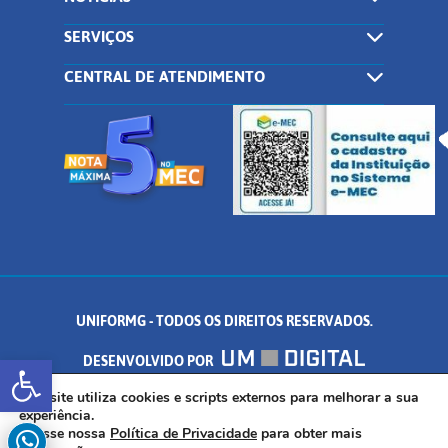
SERVIÇOS
CENTRAL DE ATENDIMENTO
UNIFORMG - TODOS OS DIREITOS RESERVADOS.
Abrir a barra de ferramentas
DESENVOLVIDO POR
AV. DR. ARNALDO DE SENNA, 328 - PALMEIRAS, FORMIGA/MG - CEP:
Este site utiliza cookies e scripts externos para melhorar a sua
experiência.
Acesse nossa
Política de Privacidade
para obter mais
35.574.530