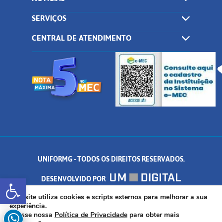
SERVIÇOS
CENTRAL DE ATENDIMENTO
UNIFORMG - TODOS OS DIREITOS RESERVADOS.
Abrir a barra de ferramentas
DESENVOLVIDO POR
AV. DR. ARNALDO DE SENNA, 328 - PALMEIRAS, FORMIGA/MG - CEP:
Este site utiliza cookies e scripts externos para melhorar a sua
experiência.
Acesse nossa
Política de Privacidade
para obter mais
35.574.530