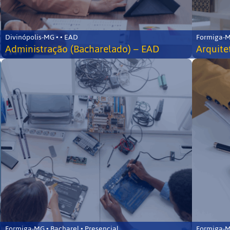
Divinópolis-MG • • EAD
Formiga-MG
Administração (Bacharelado) – EAD
Arquite
Formiga-MG • Bacharel • Presencial
Formiga-MG