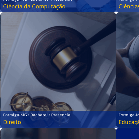
Ciência da Computação
Ciência
Formiga-MG • Bacharel • Presencial
Formiga-M
Direito
Educaçã