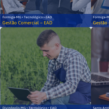
Formiga-MG • Tecnológico • EAD
Formiga-M
Gestão Comercial – EAD
Gestão 
Divinópolis-MG • Tecnológico • EAD
Santo Ant