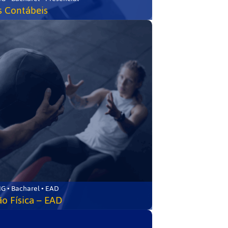
s Contábeis
G • Bacharel • EAD
o Física – EAD