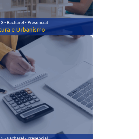
 • Bacharel • Presencial
tura e Urbanismo
 • Bacharel • Presencial