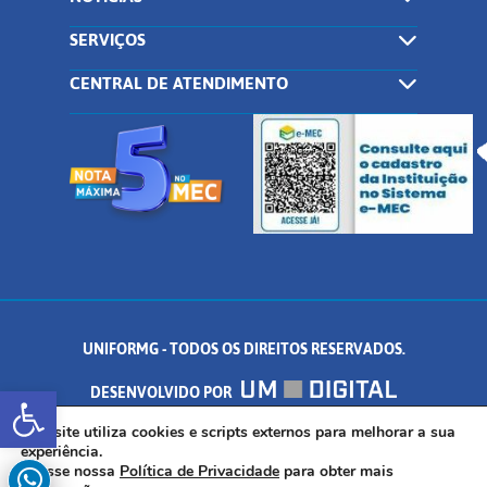
SERVIÇOS
CENTRAL DE ATENDIMENTO
UNIFORMG - TODOS OS DIREITOS RESERVADOS.
Abrir a barra de ferramentas
DESENVOLVIDO POR
AV. DR. ARNALDO DE SENNA, 328 - PALMEIRAS, FORMIGA/MG - CEP:
Este site utiliza cookies e scripts externos para melhorar a sua
experiência.
Acesse nossa
Política de Privacidade
para obter mais
35.574.530