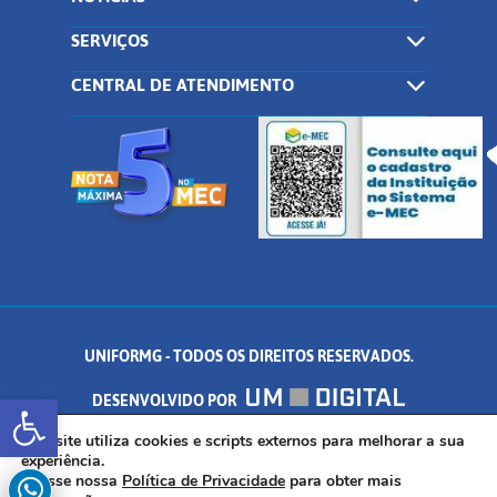
SERVIÇOS
CENTRAL DE ATENDIMENTO
UNIFORMG - TODOS OS DIREITOS RESERVADOS.
Abrir a barra de ferramentas
DESENVOLVIDO POR
AV. DR. ARNALDO DE SENNA, 328 - PALMEIRAS, FORMIGA/MG - CEP:
Este site utiliza cookies e scripts externos para melhorar a sua
experiência.
Acesse nossa
Política de Privacidade
para obter mais
35.574.530