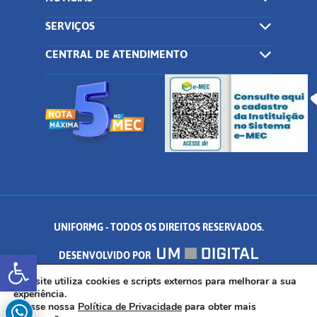
SERVIÇOS
CENTRAL DE ATENDIMENTO
UNIFORMG - TODOS OS DIREITOS RESERVADOS.
Abrir a barra de ferramentas
DESENVOLVIDO POR
AV. DR. ARNALDO DE SENNA, 328 - PALMEIRAS, FORMIGA/MG - CEP:
Este site utiliza cookies e scripts externos para melhorar a sua
experiência.
Acesse nossa
Política de Privacidade
para obter mais
35.574.530