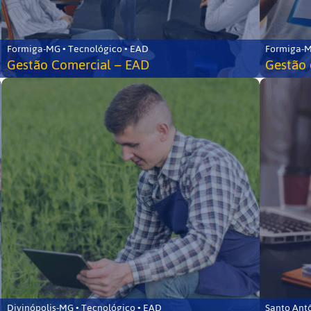
Formiga-MG • Tecnológico • EAD
Formiga-M
Gestão Comercial – EAD
Gestão 
Divinópolis-MG • Tecnológico • EAD
Santo Ant