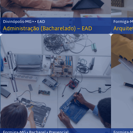
Divinópolis-MG • • EAD
Formiga-MG
Administração (Bacharelado) – EAD
Arquite
Formiga-MG • Bacharel • Presencial
Formiga-MG