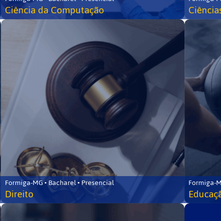
Ciência da Computação
Ciência
Formiga-MG • Bacharel • Presencial
Formiga-M
Direito
Educaçã