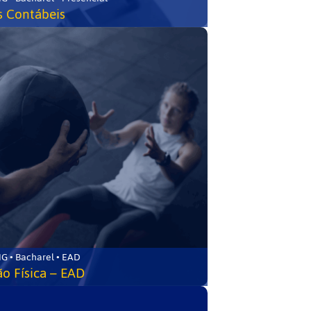
s Contábeis
G • Bacharel • EAD
o Física – EAD