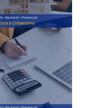
 • Bacharel • Presencial
tura e Urbanismo
 • Bacharel • Presencial