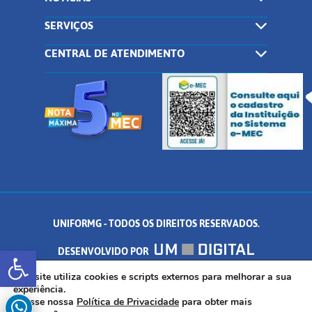
SERVIÇOS
CENTRAL DE ATENDIMENTO
UNIFORMG - TODOS OS DIREITOS RESERVADOS.
Abrir a barra de ferramentas
DESENVOLVIDO POR
AV. DR. ARNALDO DE SENNA, 328 - PALMEIRAS, FORMIGA/MG - CEP:
Este site utiliza cookies e scripts externos para melhorar a sua
experiência.
Acesse nossa
Política de Privacidade
para obter mais
35.574.530