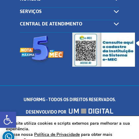
SERVIÇOS
CENTRAL DE ATENDIMENTO
UNIFORMG - TODOS OS DIREITOS RESERVADOS.
Abrir a barra de ferramentas
DESENVOLVIDO POR
AV. DR. ARNALDO DE SENNA, 328 - PALMEIRAS, FORMIGA/MG - CEP:
Este site utiliza cookies e scripts externos para melhorar a sua
experiência.
Acesse nossa
Política de Privacidade
para obter mais
35.574.530