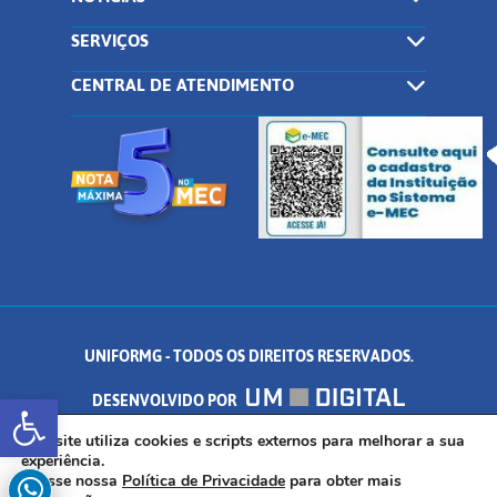
SERVIÇOS
CENTRAL DE ATENDIMENTO
UNIFORMG - TODOS OS DIREITOS RESERVADOS.
Abrir a barra de ferramentas
DESENVOLVIDO POR
AV. DR. ARNALDO DE SENNA, 328 - PALMEIRAS, FORMIGA/MG - CEP:
Este site utiliza cookies e scripts externos para melhorar a sua
experiência.
Acesse nossa
Política de Privacidade
para obter mais
35.574.530