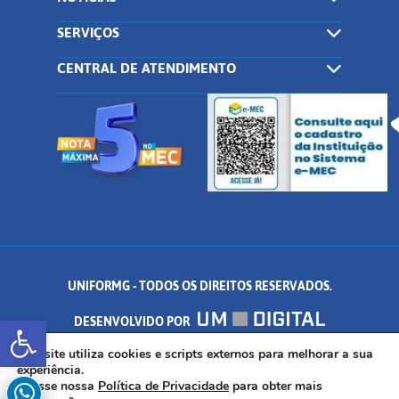
SERVIÇOS
CENTRAL DE ATENDIMENTO
UNIFORMG - TODOS OS DIREITOS RESERVADOS.
Abrir a barra de ferramentas
DESENVOLVIDO POR
AV. DR. ARNALDO DE SENNA, 328 - PALMEIRAS, FORMIGA/MG - CEP:
Este site utiliza cookies e scripts externos para melhorar a sua
experiência.
Acesse nossa
Política de Privacidade
para obter mais
35.574.530