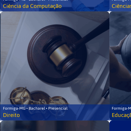
Ciência da Computação
Ciência
Formiga-MG • Bacharel • Presencial
Formiga-M
Direito
Educaçã