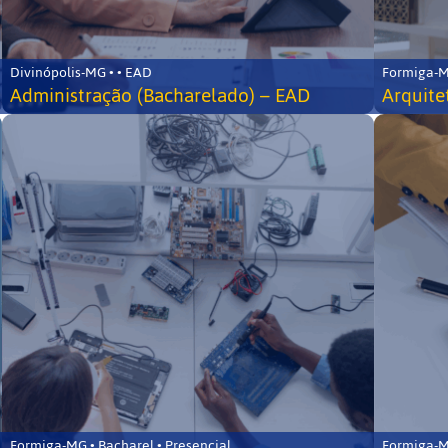
Divinópolis-MG • • EAD
Formiga-MG
Administração (Bacharelado) – EAD
Arquite
Formiga-MG • Bacharel • Presencial
Formiga-MG