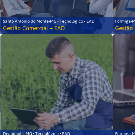
Santo Antônio do Monte-MG • Tecnológico • EAD
Formiga-M
Gestão Comercial – EAD
Gestão 
Divinópolis-MG • Tecnológico • EAD
Formiga-M