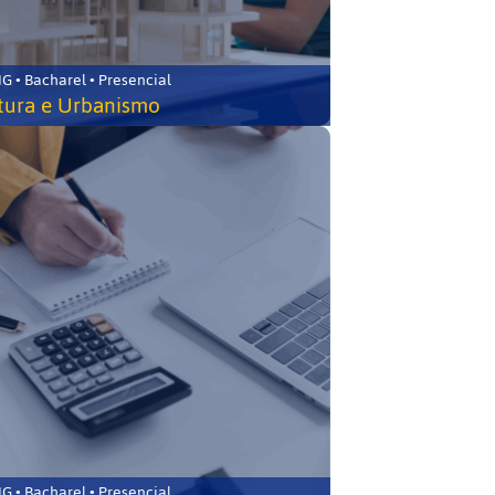
 • Bacharel • Presencial
tura e Urbanismo
 • Bacharel • Presencial