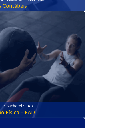
s Contábeis
G • Bacharel • EAD
o Física – EAD