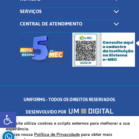
SERVIÇOS
CENTRAL DE ATENDIMENTO
UNIFORMG - TODOS OS DIREITOS RESERVADOS.
Abrir a barra de ferramentas
DESENVOLVIDO POR
AV. DR. ARNALDO DE SENNA, 328 - PALMEIRAS, FORMIGA/MG - CEP:
Este site utiliza cookies e scripts externos para melhorar a sua
experiência.
Acesse nossa
Política de Privacidade
para obter mais
35.574.530