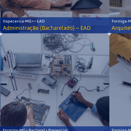
Itapecerica-MG • • EAD
Formiga-MG
Administração (Bacharelado) – EAD
Arquite
Formiga-MG • Bacharel • Presencial
Formiga-MG