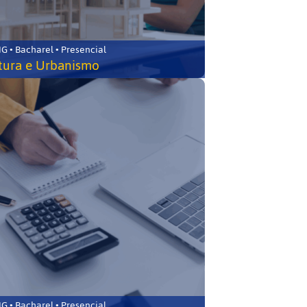
 • Bacharel • Presencial
tura e Urbanismo
 • Bacharel • Presencial