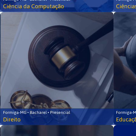
Ciência da Computação
Ciência
Formiga-MG • Bacharel • Presencial
Formiga-M
Direito
Educaçã