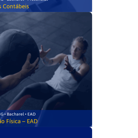
s Contábeis
G • Bacharel • EAD
o Física – EAD