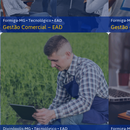
Formiga-MG • Tecnológico • EAD
Formiga-M
Gestão Comercial – EAD
Gestão 
Divinópolis-MG • Tecnológico • EAD
Formiga-M