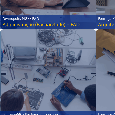
Divinópolis-MG • • EAD
Formiga-MG
Administração (Bacharelado) – EAD
Arquite
Formiga-MG • Bacharel • Presencial
Formiga-MG