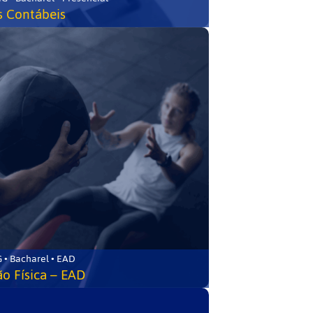
s Contábeis
 • Bacharel • EAD
o Física – EAD