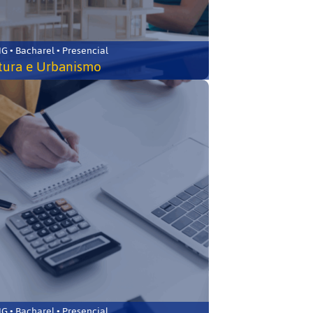
 • Bacharel • Presencial
tura e Urbanismo
 • Bacharel • Presencial