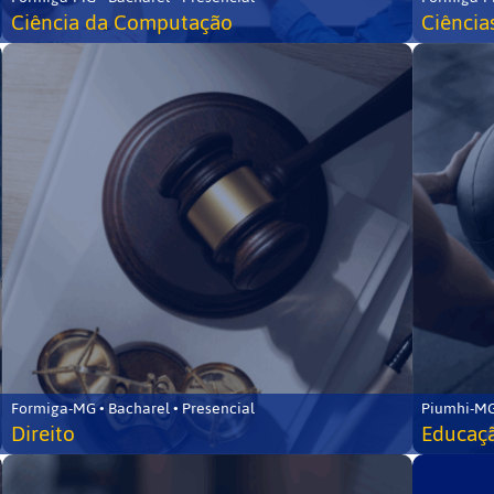
Ciência da Computação
Ciência
Formiga-MG • Bacharel • Presencial
Piumhi-MG
Direito
Educaçã