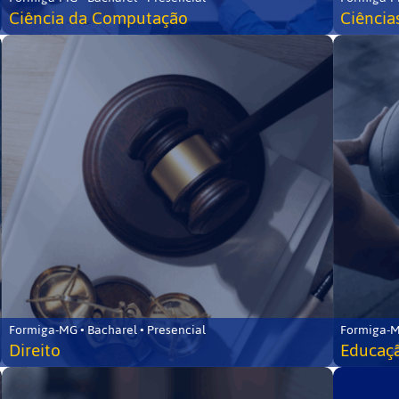
Ciência da Computação
Ciência
Formiga-MG • Bacharel • Presencial
Formiga-M
Direito
Educaçã