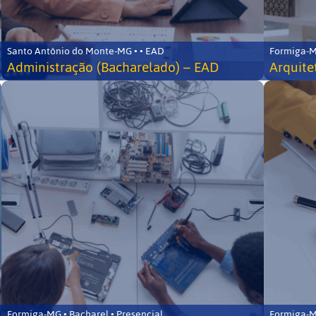
Santo Antônio do Monte-MG • • EAD
Formiga-MG
Administração (Bacharelado) – EAD
Arquite
Formiga-MG • Bacharel • Presencial
Formiga-MG