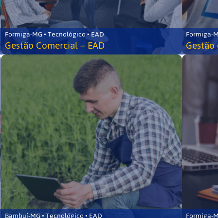
Formiga-MG • Tecnológico • EAD
Formiga-M
Gestão Comercial – EAD
Gestão 
Bambuí-MG • Tecnológico • EAD
Formiga-M