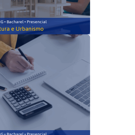
 • Bacharel • Presencial
tura e Urbanismo
 • Bacharel • Presencial