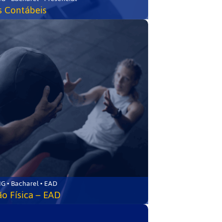
s Contábeis
G • Bacharel • EAD
o Física – EAD