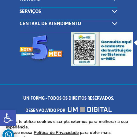
SERVIÇOS
CENTRAL DE ATENDIMENTO
UNIFORMG - TODOS OS DIREITOS RESERVADOS.
Abrir a barra de ferramentas
DESENVOLVIDO POR
AV. DR. ARNALDO DE SENNA, 328 - PALMEIRAS, FORMIGA/MG - CEP:
Este site utiliza cookies e scripts externos para melhorar a sua
experiência.
Acesse nossa
Política de Privacidade
para obter mais
35.574.530