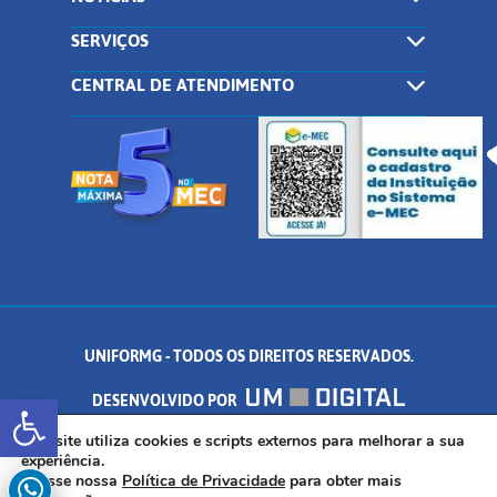
SERVIÇOS
CENTRAL DE ATENDIMENTO
UNIFORMG - TODOS OS DIREITOS RESERVADOS.
Abrir a barra de ferramentas
DESENVOLVIDO POR
AV. DR. ARNALDO DE SENNA, 328 - PALMEIRAS, FORMIGA/MG - CEP:
Este site utiliza cookies e scripts externos para melhorar a sua
experiência.
Acesse nossa
Política de Privacidade
para obter mais
35.574.530