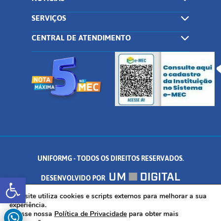
SERVIÇOS
CENTRAL DE ATENDIMENTO
UNIFORMG - TODOS OS DIREITOS RESERVADOS.
Abrir a barra de ferramentas
DESENVOLVIDO POR
AV. DR. ARNALDO DE SENNA, 328 - PALMEIRAS, FORMIGA/MG - CEP:
Este site utiliza cookies e scripts externos para melhorar a sua
experiência.
Acesse nossa
Política de Privacidade
para obter mais
35.574.530