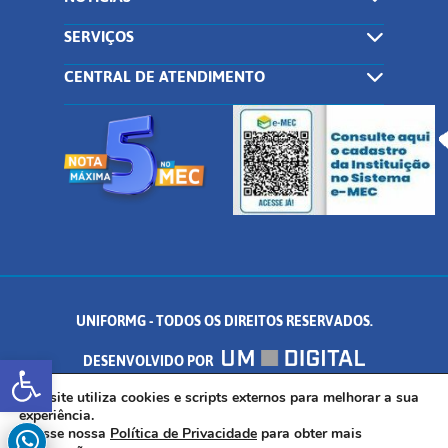
SERVIÇOS
CENTRAL DE ATENDIMENTO
UNIFORMG - TODOS OS DIREITOS RESERVADOS.
Abrir a barra de ferramentas
DESENVOLVIDO POR
AV. DR. ARNALDO DE SENNA, 328 - PALMEIRAS, FORMIGA/MG - CEP:
Este site utiliza cookies e scripts externos para melhorar a sua
experiência.
Acesse nossa
Política de Privacidade
para obter mais
35.574.530