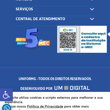
SERVIÇOS
CENTRAL DE ATENDIMENTO
UNIFORMG - TODOS OS DIREITOS RESERVADOS.
Abrir a barra de ferramentas
DESENVOLVIDO POR
AV. DR. ARNALDO DE SENNA, 328 - PALMEIRAS, FORMIGA/MG - CEP:
Este site utiliza cookies e scripts externos para melhorar a sua
experiência.
Acesse nossa
Política de Privacidade
para obter mais
35.574.530