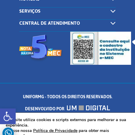
SERVIÇOS
CENTRAL DE ATENDIMENTO
UNIFORMG - TODOS OS DIREITOS RESERVADOS.
Abrir a barra de ferramentas
DESENVOLVIDO POR
AV. DR. ARNALDO DE SENNA, 328 - PALMEIRAS, FORMIGA/MG - CEP:
Este site utiliza cookies e scripts externos para melhorar a sua
experiência.
Acesse nossa
Política de Privacidade
para obter mais
35.574.530