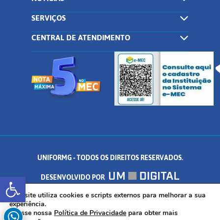
SERVIÇOS
CENTRAL DE ATENDIMENTO
UNIFORMG - TODOS OS DIREITOS RESERVADOS.
Abrir a barra de ferramentas
DESENVOLVIDO POR
AV. DR. ARNALDO DE SENNA, 328 - PALMEIRAS, FORMIGA/MG - CEP:
Este site utiliza cookies e scripts externos para melhorar a sua
experiência.
Acesse nossa
Política de Privacidade
para obter mais
35.574.530