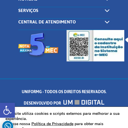
SERVIÇOS
CENTRAL DE ATENDIMENTO
UNIFORMG - TODOS OS DIREITOS RESERVADOS.
Abrir a barra de ferramentas
DESENVOLVIDO POR
AV. DR. ARNALDO DE SENNA, 328 - PALMEIRAS, FORMIGA/MG - CEP:
Este site utiliza cookies e scripts externos para melhorar a sua
experiência.
Acesse nossa
Política de Privacidade
para obter mais
35.574.530