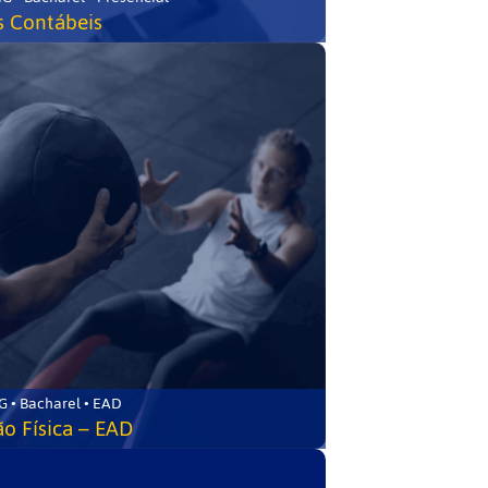
s Contábeis
 • Bacharel • EAD
o Física – EAD