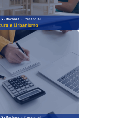
 • Bacharel • Presencial
tura e Urbanismo
 • Bacharel • Presencial