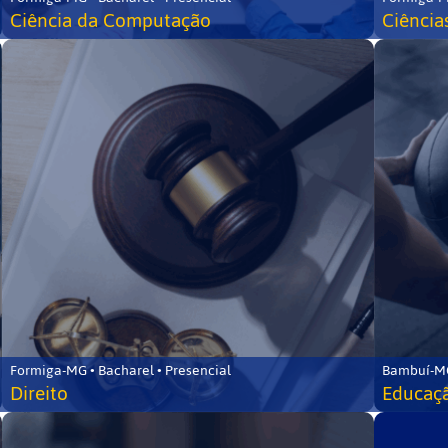
Ciência da Computação
Ciência
Formiga-MG • Bacharel • Presencial
Bambuí-MG
Direito
Educaçã