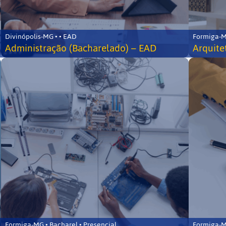
Divinópolis-MG • • EAD
Formiga-MG
Administração (Bacharelado) – EAD
Arquite
Formiga-MG • Bacharel • Presencial
Formiga-MG