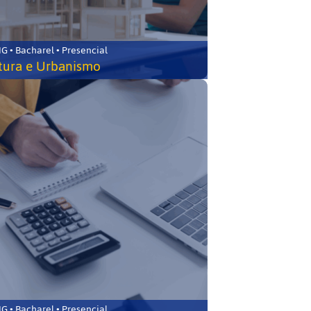
 • Bacharel • Presencial
tura e Urbanismo
 • Bacharel • Presencial