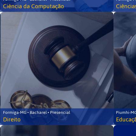
Ciência da Computação
Ciência
Formiga-MG • Bacharel • Presencial
Piumhi-MG
Direito
Educaçã