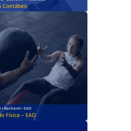
s Contábeis
 • Bacharel • EAD
o Física – EAD