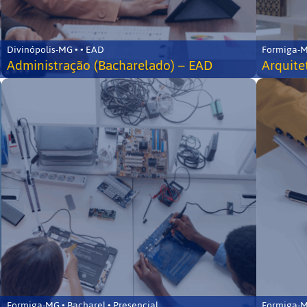
Divinópolis-MG • • EAD
Formiga-MG
Administração (Bacharelado) – EAD
Arquite
Formiga-MG • Bacharel • Presencial
Formiga-MG