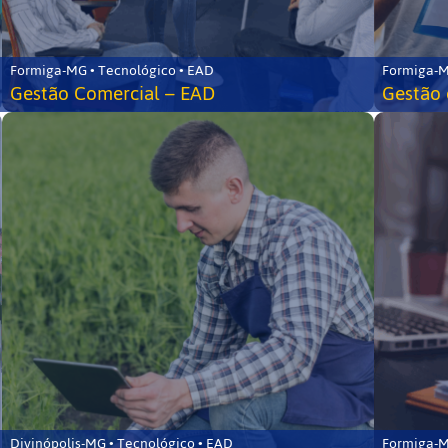
Formiga-MG • Tecnológico • EAD
Formiga-M
Gestão Comercial – EAD
Gestão 
Divinópolis-MG • Tecnológico • EAD
Formiga-M