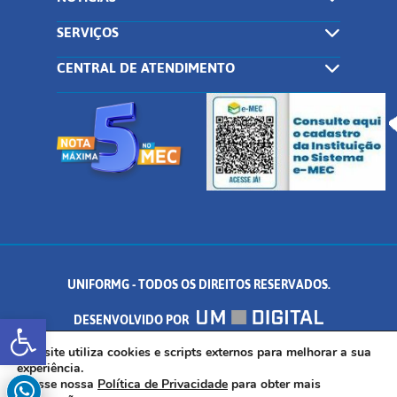
SERVIÇOS
CENTRAL DE ATENDIMENTO
UNIFORMG - TODOS OS DIREITOS RESERVADOS.
Abrir a barra de ferramentas
DESENVOLVIDO POR
AV. DR. ARNALDO DE SENNA, 328 - PALMEIRAS, FORMIGA/MG - CEP:
Este site utiliza cookies e scripts externos para melhorar a sua
experiência.
Acesse nossa
Política de Privacidade
para obter mais
35.574.530